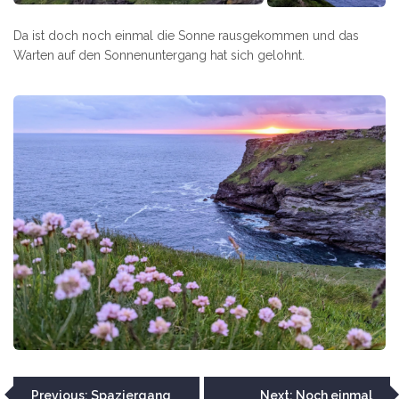
Da ist doch noch einmal die Sonne rausgekommen und das
Warten auf den Sonnenuntergang hat sich gelohnt.
Beitragsnavigation
Previous:
Spaziergang
Next:
Noch einmal