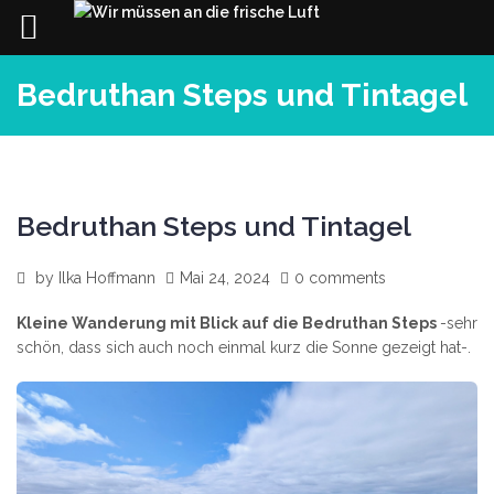
Skip
Bedruthan Steps und Tintagel
to
content
Bedruthan Steps und Tintagel
by
Ilka Hoffmann
Mai 24, 2024
0 comments
Kleine Wanderung mit Blick auf die Bedruthan Steps
-sehr
schön, dass sich auch noch einmal kurz die Sonne gezeigt hat-.