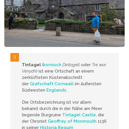
Tintagel
(
kornisch
Dintagell
oder
Tre war
Venydh
) ist eine Ortschaft an einem
zerklüfteten Küstenabschnitt
der
Grafschaft
Cornwall
im äußersten
Südwesten
Englands
.
Die Ortsbezeichnung ist vor allem
bekannt durch die in der Nähe am Meer
liegende Burgruine
Tintagel Castle
, die
der Chronist
Geoffrey of Monmouth
1136
in seiner
Historia Regum