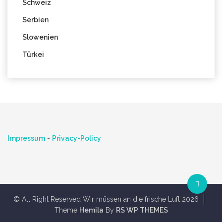
Schweiz
Serbien
Slowenien
Türkei
Impressum
-
Privacy-Policy
© All Right Reserved Wir müssen an die frische Luft 2026
Theme
Hemila
By
RS WP THEMES