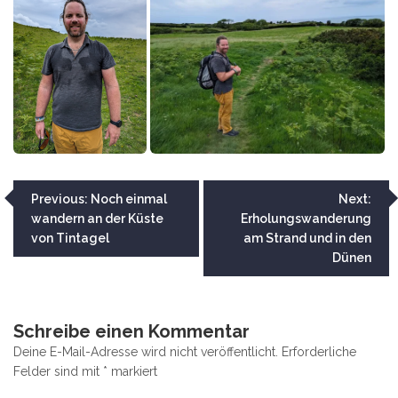
Beitragsnavigation
Previous:
Noch einmal
Next:
wandern an der Küste
Erholungswanderung
von Tintagel
am Strand und in den
Dünen
Schreibe einen Kommentar
Deine E-Mail-Adresse wird nicht veröffentlicht.
Erforderliche
Felder sind mit
*
markiert