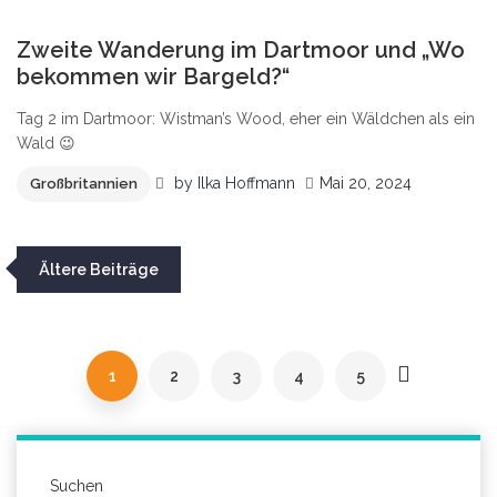
0
Zweite Wanderung im Dartmoor und „Wo
bekommen wir Bargeld?“
Tag 2 im Dartmoor: Wistman’s Wood, eher ein Wäldchen als ein
Wald 😉
by
Ilka Hoffmann
Mai 20, 2024
Großbritannien
Beitragsnavigation
Ältere Beiträge
1
2
3
4
5
Suchen