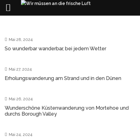
Skip
to
content
0
Mai 28, 2024
So wunderbar wanderbar, bei jedem Wetter
0
Mai 27, 2024
Erholungswanderung am Strand und in den Dünen
0
Mai 26, 2024
Wunderschöne Küstenwanderung von Mortehoe und
durchs Borough Valley
0
Mai 24, 2024