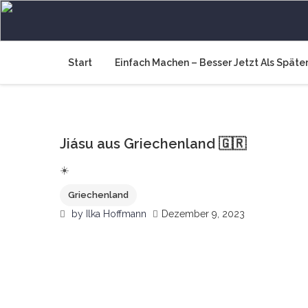
Skip
to
Wir müssen an die frische
Raus und machen, 365 Tage Europa
content
Start
Einfach Machen – Besser Jetzt Als Späte
0
Jiásu aus Griechenland 🇬🇷
☀️
Griechenland
by
Ilka Hoffmann
Dezember 9, 2023