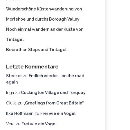
Wunderschöne Küstenwanderung von
Mortehoe und durchs Borough Valley
Noch einmal wandern an der Küste von
Tintagel
Bedruthan Steps und Tintagel
Letzte Kommentare
Stecker
zu
Endlich wieder … on the road
again
Inga
zu
Cockington Village und Torquay
Giulia
zu
„Greetings from Great Britain“
Ilka Hoffmann
zu
Frei wie ein Vogel
Vera
zu
Frei wie ein Vogel