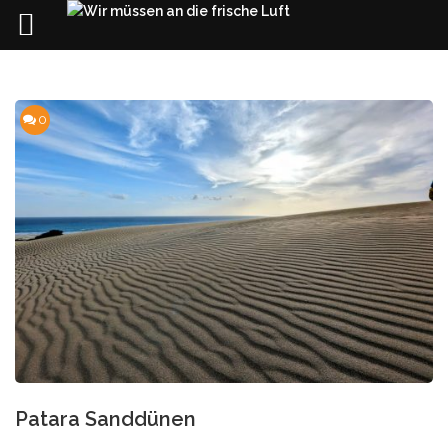
Skip
to
content
0
Patara Sanddünen