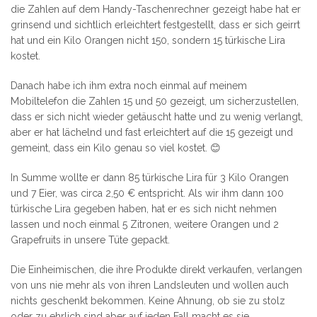
die Zahlen auf dem Handy-Taschenrechner gezeigt habe hat er
grinsend und sichtlich erleichtert festgestellt, dass er sich geirrt
hat und ein Kilo Orangen nicht 150, sondern 15 türkische Lira
kostet.
Danach habe ich ihm extra noch einmal auf meinem
Mobiltelefon die Zahlen 15 und 50 gezeigt, um sicherzustellen,
dass er sich nicht wieder getäuscht hatte und zu wenig verlangt,
aber er hat lächelnd und fast erleichtert auf die 15 gezeigt und
gemeint, dass ein Kilo genau so viel kostet. 😊
In Summe wollte er dann 85 türkische Lira für 3 Kilo Orangen
und 7 Eier, was circa 2,50 € entspricht. Als wir ihm dann 100
türkische Lira gegeben haben, hat er es sich nicht nehmen
lassen und noch einmal 5 Zitronen, weitere Orangen und 2
Grapefruits in unsere Tüte gepackt.
Die Einheimischen, die ihre Produkte direkt verkaufen, verlangen
von uns nie mehr als von ihren Landsleuten und wollen auch
nichts geschenkt bekommen. Keine Ahnung, ob sie zu stolz
oder zu ehrlich sind aber auf jeden Fall macht es sie