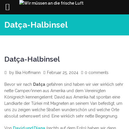
Skip
Datça-Halbinsel
to
content
Datça-Halbinsel
by
Ilka Hoffmann
Februar 25, 2024
0 comments
Bevor wir nach
Datça
gefahren sind haben wir vier wirklich sehr
nette Camper/innen aus Amerika und dem Vereinigten
Königreich kennengelernt. David aus Amerika hat spontan eine
Landkarte der Türkei mit Magneten an seinem Van befestigt, um
uns zu zeigen welche Straßen wunderschön und welche Orte
absolut sehenswert sind. Eine wirklich sehr nette Begegnung.
Von
David und Diana
(rechts auf dem Foto) haben wir dann