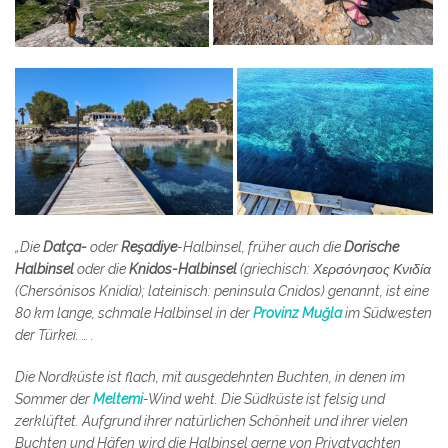
„Die
Datça-
oder
Reşadiye
-Halbinsel, früher auch die
Dorische
Halbinsel
oder die
Knidos-Halbinsel
(griechisch: Χερσόνησος Κνιδία
(Chersónisos Knidía); lateinisch: peninsula Cnidos) genannt, ist eine
80 km lange, schmale Halbinsel in der
Provinz Muğla
im Südwesten
der Türkei. … .
Die Nordküste ist flach, mit ausgedehnten Buchten, in denen im
Sommer der
Meltemi
-Wind weht. Die Südküste ist felsig und
zerklüftet. Aufgrund ihrer natürlichen Schönheit und ihrer vielen
Buchten und Häfen wird die Halbinsel gerne von Privatyachten