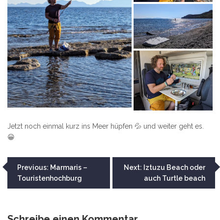
Jetzt noch einmal kurz ins Meer hüpfen 💦 und weiter geht es.
😀
Beitragsnavigation
Previous:
Marmaris –
Next:
Iztuzu Beach oder
Touristenhochburg
auch Turtle beach
Schreibe einen Kommentar