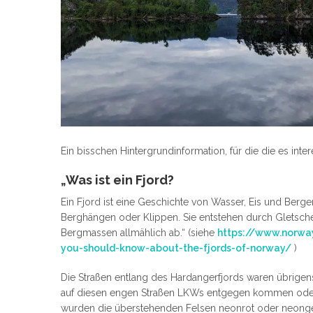
Ein bisschen Hintergrundinformation, für die die es intere
„Was ist ein Fjord?
Ein Fjord ist eine Geschichte von Wasser, Eis und Berg
Berghängen oder Klippen. Sie entstehen durch Gletscher
Bergmassen allmählich ab.“ (siehe
https://www.norway
you-should-know-about-the-fjords-of-norway/
)
Die Straßen entlang des Hardangerfjords waren übrigen
auf diesen engen Straßen LKWs entgegen kommen oder 
wurden die überstehenden Felsen neonrot oder neonge