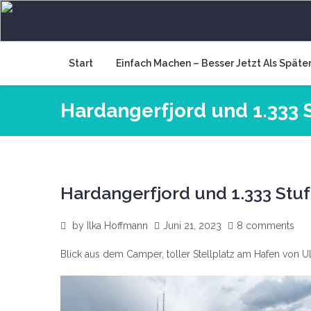
Skip
to
Wir müssen an die frische
Raus und machen, 365 Tage Europa
content
Start
Einfach Machen – Besser Jetzt Als Späte
Hardangerfjord und 1.333 
Hardangerfjord und 1.333 Stu
by
Ilka Hoffmann
Juni 21, 2023
8 comments
Blick aus dem Camper, toller Stellplatz am Hafen von Ul