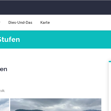
 Luft
r
Dies-Und-Das
Karte
Stufen
fen
vik.