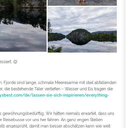
ssiert. 😉
en. Fjorde sind lange, schmale Meeresarme mit steil abfallenden
, die bestehende Täler vertiefen – Wasser und Eis tragen die
sbest.com/de/lassen-sie-sich-inspirieren/everything-
s gewöhnungsbedürftig. Wir hätten niemals erwartet, dass uns
Reisebusse vor uns her fahren. An ganz engen Stellen
lb angesprüht, damit man besser abschätzen kann wie weit