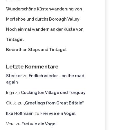
Wunderschöne Küstenwanderung von
Mortehoe und durchs Borough Valley
Noch einmal wandern an der Küste von
Tintagel
Bedruthan Steps und Tintagel
Letzte Kommentare
Stecker
zu
Endlich wieder … on the road
again
Inga
zu
Cockington Village und Torquay
Giulia
zu
„Greetings from Great Britain“
Ilka Hoffmann
zu
Frei wie ein Vogel
Vera
zu
Frei wie ein Vogel