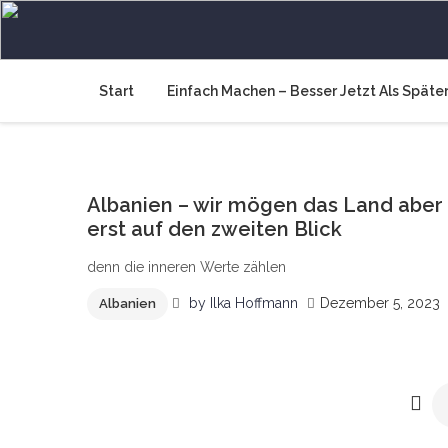
Skip
to
Wir müssen an die frische
Raus und machen, 365 Tage Europa
content
Start
Einfach Machen – Besser Jetzt Als Späte
3
Albanien – wir mögen das Land aber
erst auf den zweiten Blick
denn die inneren Werte zählen
by
Ilka Hoffmann
Dezember 5, 2023
Albanien