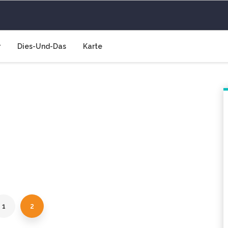
 Luft
r
Dies-Und-Das
Karte
1
2