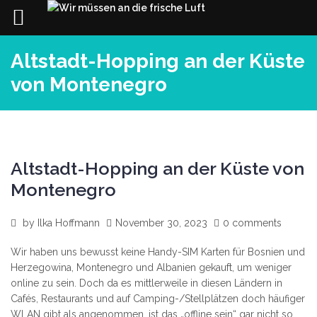
Skip
Altstadt-Hopping an der Küste
to
content
von Montenegro
Altstadt-Hopping an der Küste von
Montenegro
by
Ilka Hoffmann
November 30, 2023
0 comments
Wir haben uns bewusst keine Handy-SIM Karten für Bosnien und
Herzegowina, Montenegro und Albanien gekauft, um weniger
online zu sein. Doch da es mittlerweile in diesen Ländern in
Cafés, Restaurants und auf Camping-/Stellplätzen doch häufiger
WLAN gibt als angenommen, ist das „offline sein“ gar nicht so