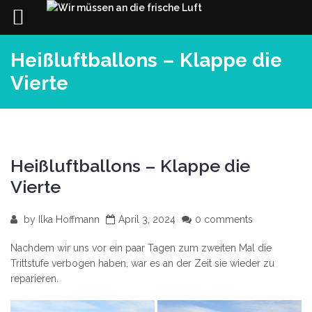
Skip
Heißluftballons – Klappe die
to
content
Vierte
Heißluftballons – Klappe die
Vierte
by
Ilka Hoffmann
April 3, 2024
0 comments
Nachdem wir uns vor ein paar Tagen zum zweiten Mal die
Trittstufe verbogen haben, war es an der Zeit sie wieder zu
reparieren.