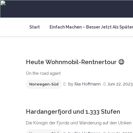
Skip
to
Wir müssen an die frische
Raus und machen, 365 Tage Europa
content
Start
Einfach Machen – Besser Jetzt Als Späte
6
Heute Wohnmobil-Rentnertour 😉
On the road again!
by
Ilka Hoffmann
Juni 22, 2023
Norwegen-Süd
8
Hardangerfjord und 1.333 Stufen
Die Königin der Fjorde und Wanderung auf den Ulriken