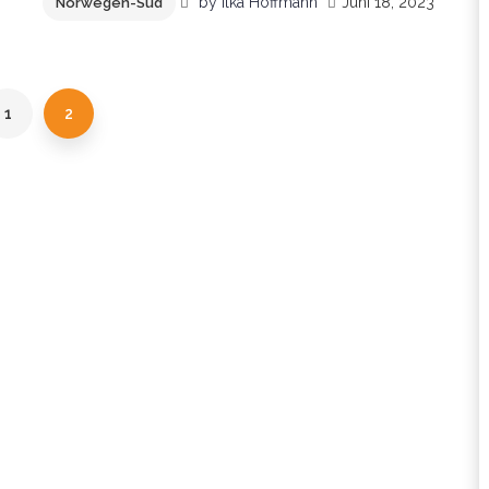
by
Ilka Hoffmann
Juni 18, 2023
Norwegen-Süd
1
2