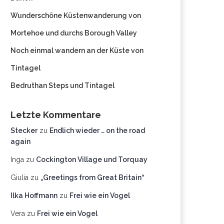
Wunderschöne Küstenwanderung von
Mortehoe und durchs Borough Valley
Noch einmal wandern an der Küste von
Tintagel
Bedruthan Steps und Tintagel
Letzte Kommentare
Stecker
zu
Endlich wieder … on the road
again
Inga
zu
Cockington Village und Torquay
Giulia
zu
„Greetings from Great Britain“
Ilka Hoffmann
zu
Frei wie ein Vogel
Vera
zu
Frei wie ein Vogel