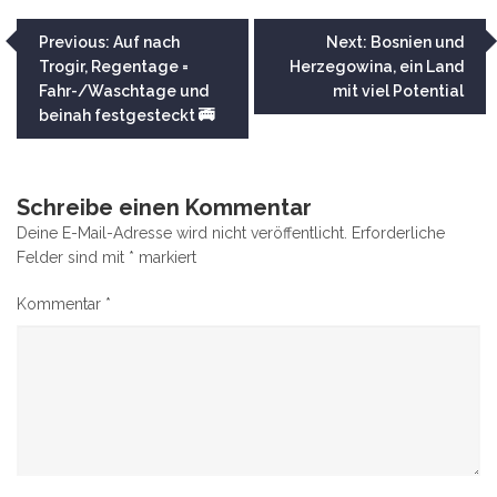
Beitragsnavigation
Previous:
Auf nach
Next:
Bosnien und
Trogir, Regentage =
Herzegowina, ein Land
Fahr-/Waschtage und
mit viel Potential
beinah festgesteckt 🚎
Schreibe einen Kommentar
Deine E-Mail-Adresse wird nicht veröffentlicht.
Erforderliche
Felder sind mit
*
markiert
Kommentar
*