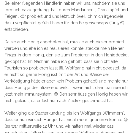
Bei einer fliegenden Händlerin haben wir uns, nachdem sie uns
förmlich dazu gedrängt hat, durch Mandarinen-, Granatapfel und
Feigenlikör probiert und uns letztlich (weil ich mich irgendwie
dazu verpflichtet gefühlt habe) für den Feigenschnaps (für 5 €)
entschieden.
Da sie auch Honig angeboten hat, musste auch dieser probiert
werden und ehe ich es realisieren konnte, steckte mein kleiner
Finger in dem Honig, den sie zum Probieren in den Honigdeckel
gekippt hat. Im Nachhin habe ich gehofft, dass sie nicht alle
Touristen so probieren lässt 🙈. Wolfgang hat nicht gekostet, da
er nicht so gerne Honig isst (mit der Art und Weise der
Verköstigung hätte er aber kein Problem gehabt) und meinte nur,
dass Honig ja desinfizierend wirkt … wenn nicht dann trainiere ich
jetzt mein Immunsystem. 😅 Den sehr flüssigen Honig haben wir
nicht gekauft, da er fast nur nach Zucker geschmeckt hat.
Weiter ging die Stadterkundung bis ich Wolfgangs „Wimmern“,
dass er nun wirklich Hunger hat, nicht mehr ignorieren konnte 😆
(es war mittlerweile 12 Uhr und wir hatten mal wieder das
Frühstück ausfallen lassen -ich zwinge Wolfgang übrigens nicht