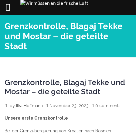
Skip
Grenzkontrolle, Blagaj Tekke
to
content
und Mostar – die geteilte
Stadt
Grenzkontrolle, Blagaj Tekke und
Mostar – die geteilte Stadt
by
Ilka Hoffmann
November 23, 2023
0 comments
Unsere erste Grenzkontrolle
Bei der Grenzüberquerung von Kroatien nach Bosnien