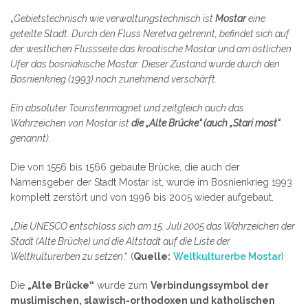
„
Gebietstechnisch wie verwaltungstechnisch ist
Mostar
eine
geteilte Stadt. Durch den Fluss Neretva getrennt, befindet sich auf
der westlichen Flussseite das kroatische Mostar und am östlichen
Ufer das bosniakische Mostar. Dieser Zustand wurde durch den
Bosnienkrieg (1993) noch zunehmend verschärft.
Ein absoluter Touristenmagnet und zeitgleich auch das
Wahrzeichen von Mostar ist
die „Alte Brücke“ (auch „Stari most“
genannt).
Die von 1556 bis 1566 gebaute Brücke, die auch der
Namensgeber der Stadt Mostar ist, wurde im Bosnienkrieg 1993
komplett zerstört und von 1996 bis 2005 wieder aufgebaut.
„
Die UNESCO entschloss sich am 15. Juli 2005 das Wahrzeichen der
Stadt (Alte Brücke) und die Altstadt auf die Liste der
Weltkulturerben zu setzen
.“ (
Quelle:
Weltkulturerbe Mostar
)
Die
„Alte Brücke“
wurde zum
Verbindungssymbol der
muslimischen, slawisch-orthodoxen und katholischen