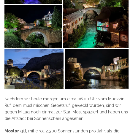
Nachdem wir heute morgen um circa 06:00 Uhr vom Muezzin
Ruf, dem muslimischen Gebetsruf, geweckt wurden, sind wir
gegen Mittag noch einmal zur Stari Most spaziert und haben uns
die Altstadt bei Sonnenschein angesehen.
Mostar
gilt, mit circa 2.300 Sonnenstunden pro Jahr, als die