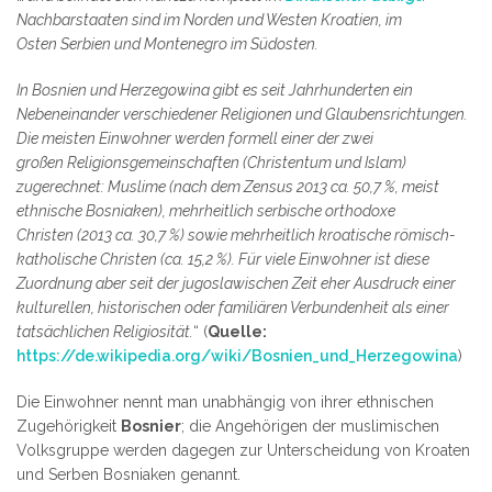
Nachbarstaaten sind im Norden und Westen Kroatien, im
Osten Serbien und Montenegro im Südosten.
In Bosnien und Herzegowina gibt es seit Jahrhunderten ein
Nebeneinander verschiedener Religionen und Glaubensrichtungen.
Die meisten Einwohner werden formell einer der zwei
großen Religionsgemeinschaften (Christentum und Islam)
zugerechnet: Muslime (nach dem Zensus 2013 ca. 50,7 %, meist
ethnische Bosniaken), mehrheitlich serbische orthodoxe
Christen (2013 ca. 30,7 %) sowie mehrheitlich kroatische römisch-
katholische Christen (ca. 15,2 %). Für viele Einwohner ist diese
Zuordnung aber seit der jugoslawischen Zeit eher Ausdruck einer
kulturellen, historischen oder familiären Verbundenheit als einer
tatsächlichen Religiosität.
“ (
Quelle:
https://de.wikipedia.org/wiki/Bosnien_und_Herzegowina
)
Die Einwohner nennt man unabhängig von ihrer ethnischen
Zugehörigkeit
Bosnier
; die Angehörigen der muslimischen
Volksgruppe werden dagegen zur Unterscheidung von Kroaten
und Serben Bosniaken genannt.