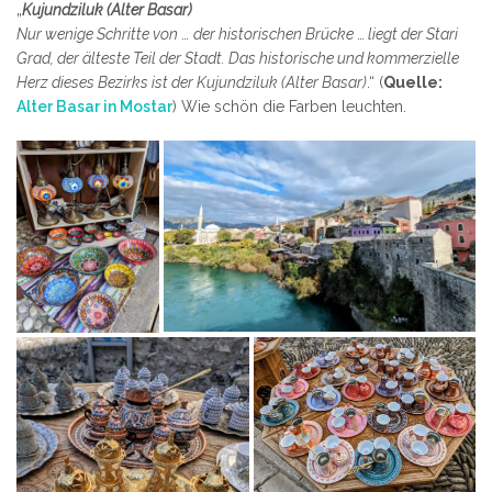
„
Kujundziluk (Alter Basar)
Nur wenige Schritte von
…
der historischen Brücke
…
liegt der Stari
Grad, der älteste Teil der Stadt. Das historische und kommerzielle
Herz dieses Bezirks ist der Kujundziluk (Alter Basar)
.“ (
Quelle:
Alter Basar in Mostar
) Wie schön die Farben leuchten.